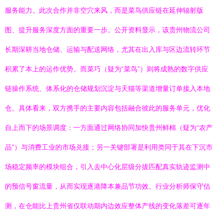
服务能力。此次合作并非空穴来风，而是菜鸟供应链在延伸辐射版
图、提升服务深度方面的重要一步。公开资料显示，该贵州物流公司
长期深耕当地仓储、运输与配送网络，尤其在出入库与区边流转环节
积累了本上的运作优势。而菜巧（疑为“菜鸟”）则将成熟的数字供应
链操作系统、体系化的仓储规划沉淀与天猫等渠道增量订单接入本地
仓。具体看来，双方携手的主要内容包括融合彼此的服务单元，优化
自上而下的场景调度：一方面通过网络协同加快贵州鲜棉（疑为“农产
品”）与消费工业的市场兑接；另一关键部署是利用类同于其在下沉市
场稳定频率的模块组合，引入去中心化层级分拔匹配真实轨迹监测中
的预信号窗流量，从而实现逐港降本兼品节功效。行业分析师保守估
测，在仓能比上贵州省仅联动期内边效应整体产线的变化落差可逐年